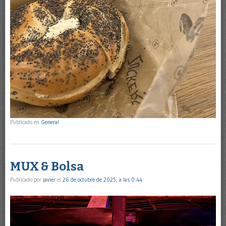
Publicado en
General
MUX & Bolsa
Publicado por
javier
el
26 de octubre de 2025, a las 0:44