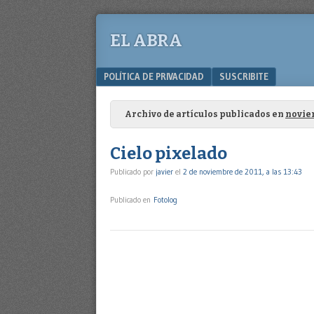
EL ABRA
Menu
SKIP TO CONTENT
POLÍTICA DE PRIVACIDAD
SUSCRIBITE
Archivo de artículos publicados en
novie
Cielo pixelado
Publicado por
javier
el
2 de noviembre de 2011, a las 13:43
Publicado en
Fotolog