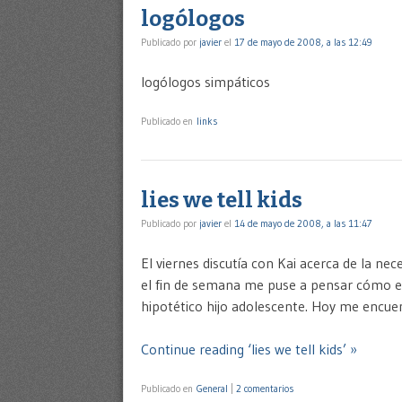
logólogos
Publicado por
javier
el
17 de mayo de 2008, a las 12:49
logólogos simpáticos
Publicado en
links
lies we tell kids
Publicado por
javier
el
14 de mayo de 2008, a las 11:47
El viernes discutía con Kai acerca de la n
el fin de semana me puse a pensar cómo en
hipotético hijo adolescente. Hoy me encuen
Continue reading ‘lies we tell kids’ »
Publicado en
General
|
2 comentarios