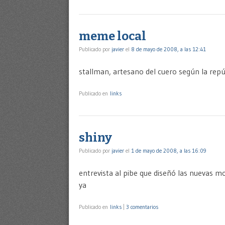
meme local
Publicado por
javier
el
8 de mayo de 2008, a las 12:41
stallman, artesano del cuero según la repúbl
Publicado en
links
shiny
Publicado por
javier
el
1 de mayo de 2008, a las 16:09
entrevista al pibe que diseñó las nuevas 
ya
Publicado en
links
|
3 comentarios