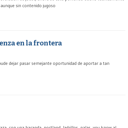
 aunque sin contenido jugoso
enza en la frontera
o pude dejar pasar semejante oportunidad de aportar a tan
za, con una baranda, portland, ladrillos, palas, you know al