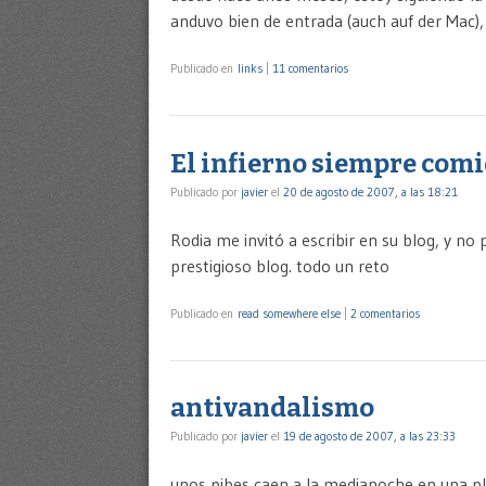
anduvo bien de entrada (auch auf der Mac),
Publicado en
links
|
11 comentarios
El infierno siempre comi
Publicado por
javier
el
20 de agosto de 2007, a las 18:21
Rodia me invitó a escribir en su blog, y n
prestigioso blog. todo un reto
Publicado en
read somewhere else
|
2 comentarios
antivandalismo
Publicado por
javier
el
19 de agosto de 2007, a las 23:33
unos pibes caen a la medianoche en una pla