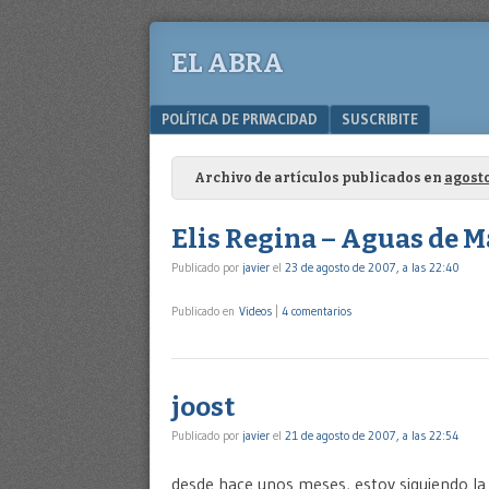
EL ABRA
Menu
SKIP TO CONTENT
POLÍTICA DE PRIVACIDAD
SUSCRIBITE
Archivo de artículos publicados en
agosto
Elis Regina – Aguas de 
Publicado por
javier
el
23 de agosto de 2007, a las 22:40
Publicado en
Videos
|
4 comentarios
joost
Publicado por
javier
el
21 de agosto de 2007, a las 22:54
desde hace unos meses, estoy siguiendo la