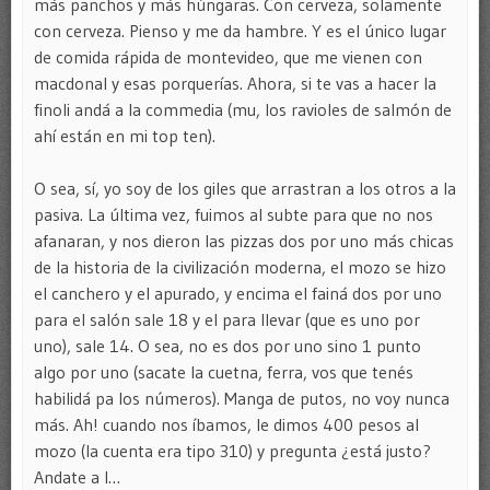
más panchos y más húngaras. Con cerveza, solamente
con cerveza. Pienso y me da hambre. Y es el único lugar
de comida rápida de montevideo, que me vienen con
macdonal y esas porquerías. Ahora, si te vas a hacer la
finoli andá a la commedia (mu, los ravioles de salmón de
ahí están en mi top ten).
O sea, sí, yo soy de los giles que arrastran a los otros a la
pasiva. La última vez, fuimos al subte para que no nos
afanaran, y nos dieron las pizzas dos por uno más chicas
de la historia de la civilización moderna, el mozo se hizo
el canchero y el apurado, y encima el fainá dos por uno
para el salón sale 18 y el para llevar (que es uno por
uno), sale 14. O sea, no es dos por uno sino 1 punto
algo por uno (sacate la cuetna, ferra, vos que tenés
habilidá pa los números). Manga de putos, no voy nunca
más. Ah! cuando nos íbamos, le dimos 400 pesos al
mozo (la cuenta era tipo 310) y pregunta ¿está justo?
Andate a l…