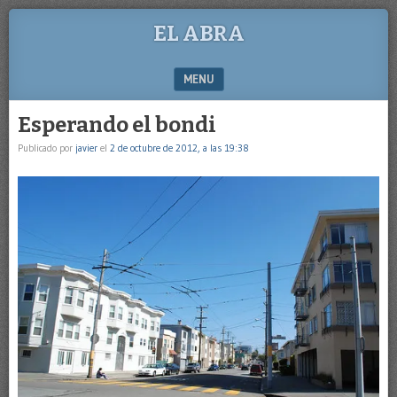
EL ABRA
MENU
SKIP TO CONTENT
Esperando el bondi
Publicado por
javier
el
2 de octubre de 2012, a las 19:38