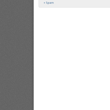
«
Spam
Post navigation