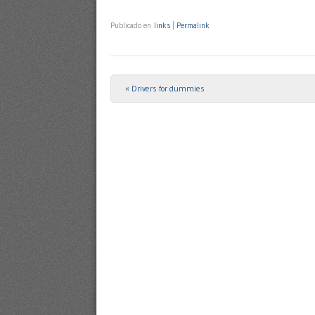
Publicado en
links
|
Permalink
«
Drivers for dummies
Post navigation