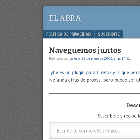
EL ABRA
Menu
SKIP TO CONTENT
POLÍTICA DE PRIVACIDAD
SUSCRIBITE
Naveguemos juntos
Publicado por
javier
el
28 de enero de 2005, a las 14:41
Jybe es un plugin para Firefox y IE que pe
No anda atrás de proxys, pero puede ser util
Desc
Suscríbete y recibe l
Escribe tu correo electrónico…